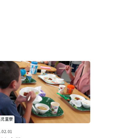
知らせ
楽児童寮
.02.01