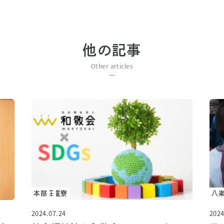
他の記事
Other articles
なごみの郷
まどかの郷
八楽児童寮
寿楽荘
本部
お
八
2024.07.24
2024