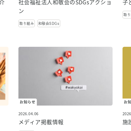
介
社会福祉法人和敬会のSDGsアクショ
子
ン
取り
取り組み
和敬会SDGs
お知らせ
お
2026.04.06
2026
メディア掲載情報
施